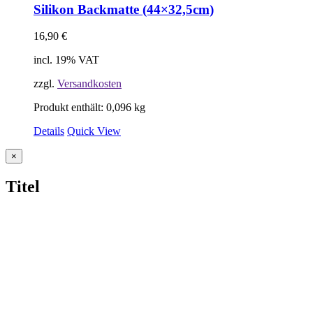
Silikon Backmatte (44×32,5cm)
16,90
€
incl. 19% VAT
zzgl.
Versandkosten
Produkt enthält: 0,096
kg
Details
Quick View
Close
×
product
quick
Titel
view