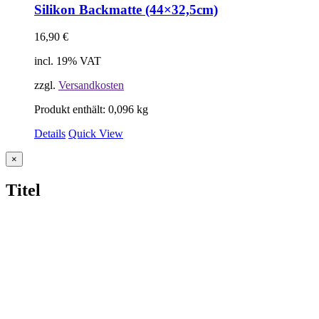
Silikon Backmatte (44×32,5cm)
16,90
€
incl. 19% VAT
zzgl.
Versandkosten
Produkt enthält: 0,096
kg
Details
Quick View
Close
×
product
quick
Titel
view