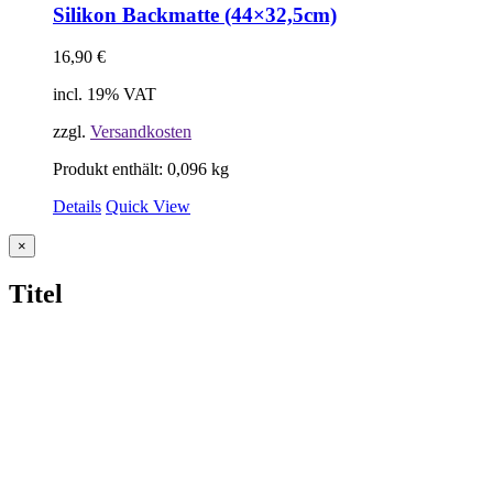
Silikon Backmatte (44×32,5cm)
16,90
€
incl. 19% VAT
zzgl.
Versandkosten
Produkt enthält: 0,096
kg
Details
Quick View
Close
×
product
quick
Titel
view