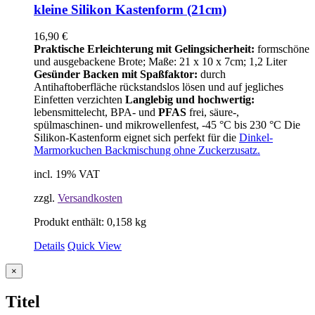
kleine Silikon Kastenform (21cm)
16,90
€
Praktische Erleichterung mit Gelingsicherheit:
formschöne
und ausgebackene Brote; Maße: 21 x 10 x 7cm; 1,2 Liter
Gesünder Backen mit Spaßfaktor:
durch
Antihaftoberfläche rückstandslos lösen und auf jegliches
Einfetten verzichten
Langlebig und hochwertig:
lebensmittelecht, BPA- und
PFAS
frei, säure-,
spülmaschinen- und mikrowellenfest, -45 °C bis 230 °C Die
Silikon-Kastenform eignet sich perfekt für die
Dinkel-
Marmorkuchen Backmischung ohne Zuckerzusatz.
incl. 19% VAT
zzgl.
Versandkosten
Produkt enthält: 0,158
kg
Details
Quick View
Close
×
product
quick
Titel
view