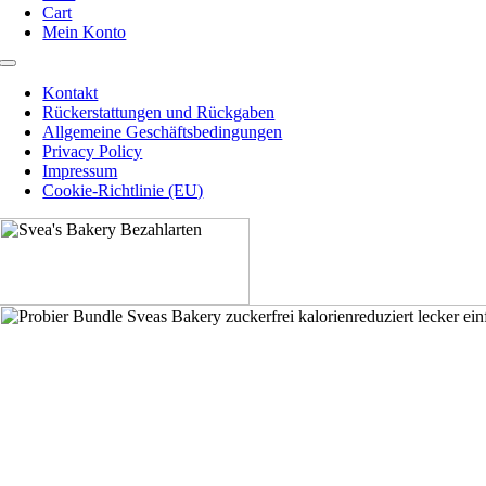
Cart
Mein Konto
Toggle
Navigation
Kontakt
Rückerstattungen und Rückgaben
Allgemeine Geschäftsbedingungen
Privacy Policy
Impressum
Cookie-Richtlinie (EU)