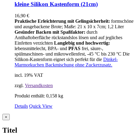
kleine Silikon Kastenform (21cm)
16,90
€
Praktische Erleichterung mit Gelingsicherheit:
formschöne
und ausgebackene Brote; Maße: 21 x 10 x 7cm; 1,2 Liter
Gesünder Backen mit Spaßfaktor:
durch
Antihaftoberfläche rückstandslos lösen und auf jegliches
Einfetten verzichten
Langlebig und hochwertig:
lebensmittelecht, BPA- und
PFAS
frei, säure-,
spülmaschinen- und mikrowellenfest, -45 °C bis 230 °C Die
Silikon-Kastenform eignet sich perfekt für die
Dinkel-
Marmorkuchen Backmischung ohne Zuckerzusatz.
incl. 19% VAT
zzgl.
Versandkosten
Produkt enthält: 0,158
kg
Details
Quick View
Close
×
product
quick
Titel
view