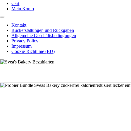
Cart
Mein Konto
Toggle
Navigation
Kontakt
Rückerstattungen und Rückgaben
Allgemeine Geschäftsbedingungen
Privacy Policy
Impressum
Cookie-Richtlinie (EU)