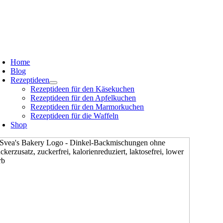
Zum
oggle
avigation
Inhalt
springen
oggle
avigation
Home
Blog
Rezeptideen
Rezeptideen für den Käsekuchen
Rezeptideen für den Apfelkuchen
Rezeptideen für den Marmorkuchen
Rezeptideen für die Waffeln
Shop