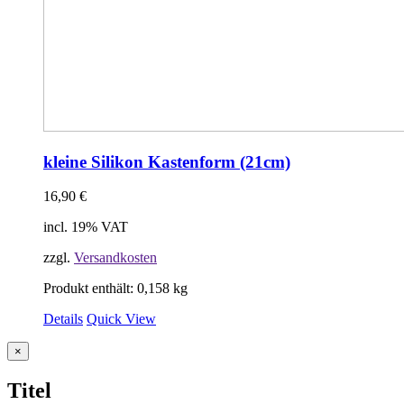
kleine Silikon Kastenform (21cm)
16,90
€
incl. 19% VAT
zzgl.
Versandkosten
Produkt enthält: 0,158
kg
Details
Quick View
Close
×
product
quick
Titel
view