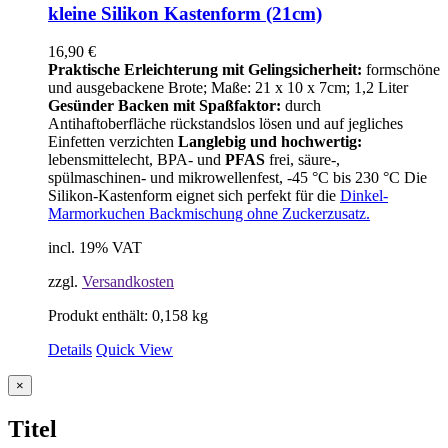
kleine Silikon Kastenform (21cm)
16,90
€
Praktische Erleichterung mit Gelingsicherheit:
formschöne
und ausgebackene Brote; Maße: 21 x 10 x 7cm; 1,2 Liter
Gesünder Backen mit Spaßfaktor:
durch
Antihaftoberfläche rückstandslos lösen und auf jegliches
Einfetten verzichten
Langlebig und hochwertig:
lebensmittelecht, BPA- und
PFAS
frei, säure-,
spülmaschinen- und mikrowellenfest, -45 °C bis 230 °C Die
Silikon-Kastenform eignet sich perfekt für die
Dinkel-
Marmorkuchen Backmischung ohne Zuckerzusatz.
incl. 19% VAT
zzgl.
Versandkosten
Produkt enthält: 0,158
kg
Details
Quick View
Close
×
product
quick
Titel
view