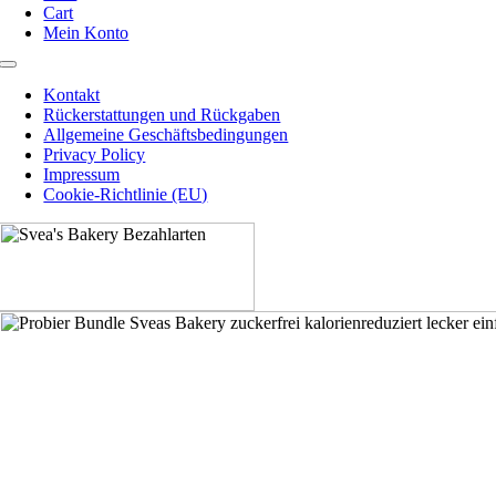
Cart
Mein Konto
Toggle
Navigation
Kontakt
Rückerstattungen und Rückgaben
Allgemeine Geschäftsbedingungen
Privacy Policy
Impressum
Cookie-Richtlinie (EU)