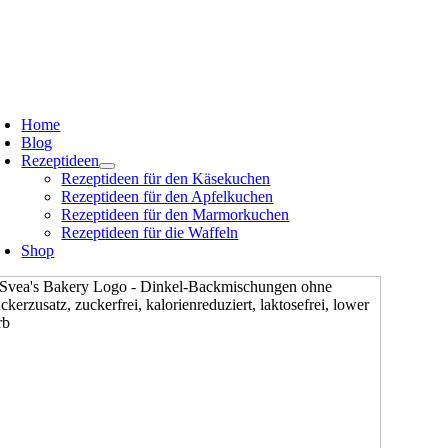
Zum
oggle
avigation
Inhalt
springen
oggle
avigation
Home
Blog
Rezeptideen
Rezeptideen für den Käsekuchen
Rezeptideen für den Apfelkuchen
Rezeptideen für den Marmorkuchen
Rezeptideen für die Waffeln
Shop