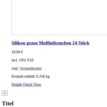
Silikon graue Muffinförmchen 24 Stück
18,90
€
incl. 19% VAT
zzgl.
Versandkosten
Produkt enthält: 0,356
kg
Details
Quick View
Close
×
product
quick
Titel
view