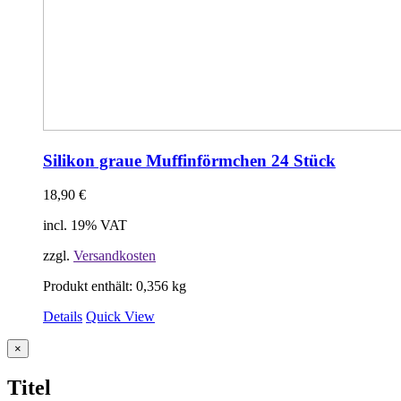
Silikon graue Muffinförmchen 24 Stück
18,90
€
incl. 19% VAT
zzgl.
Versandkosten
Produkt enthält: 0,356
kg
Details
Quick View
Close
×
product
quick
Titel
view