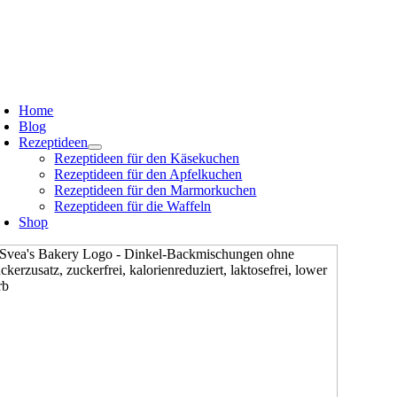
Zum
oggle
avigation
Inhalt
springen
oggle
avigation
Home
Blog
Rezeptideen
Rezeptideen für den Käsekuchen
Rezeptideen für den Apfelkuchen
Rezeptideen für den Marmorkuchen
Rezeptideen für die Waffeln
Shop