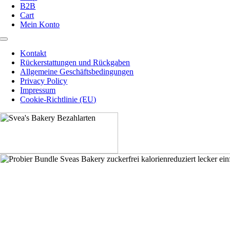
B2B
Cart
Mein Konto
Toggle
Navigation
Kontakt
Rückerstattungen und Rückgaben
Allgemeine Geschäftsbedingungen
Privacy Policy
Impressum
Cookie-Richtlinie (EU)