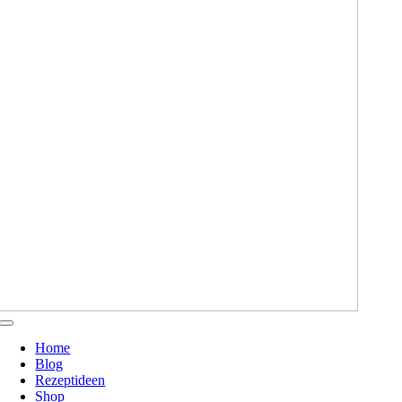
Toggle
Navigation
Home
Blog
Rezeptideen
Shop