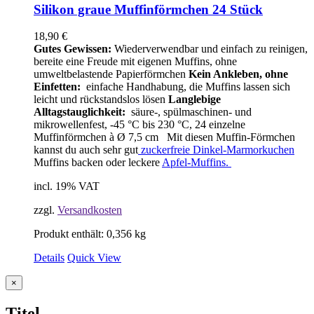
Silikon graue Muffinförmchen 24 Stück
18,90
€
Gutes Gewissen:
Wiederverwendbar und einfach zu reinigen,
bereite eine Freude mit eigenen Muffins, ohne
umweltbelastende Papierförmchen
Kein Ankleben, ohne
Einfetten:
einfache Handhabung, die Muffins lassen sich
leicht und rückstandslos lösen
Langlebige
Alltagstauglichkeit:
säure-, spülmaschinen- und
mikrowellenfest, -45 °C bis 230 °C, 24 einzelne
Muffinförmchen à Ø 7,5 cm Mit diesen Muffin-Förmchen
kannst du auch sehr gut
zuckerfreie Dinkel-Marmorkuchen
Muffins backen oder leckere
Apfel-Muffins.
incl. 19% VAT
zzgl.
Versandkosten
Produkt enthält: 0,356
kg
Details
Quick View
Close
×
product
quick
Titel
view