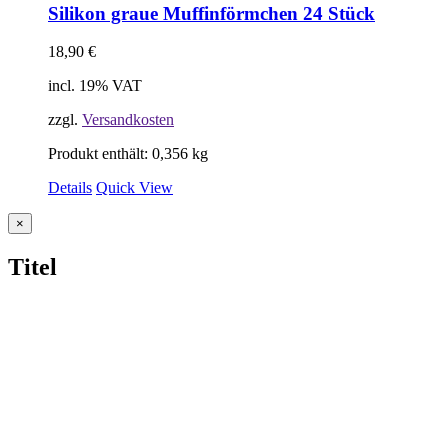
Silikon graue Muffinförmchen 24 Stück
18,90
€
incl. 19% VAT
zzgl.
Versandkosten
Produkt enthält: 0,356
kg
Details
Quick View
Close
×
product
quick
Titel
view