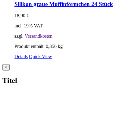
Silikon graue Muffinförmchen 24 Stück
18,90
€
incl. 19% VAT
zzgl.
Versandkosten
Produkt enthält: 0,356
kg
Details
Quick View
Close
×
product
quick
Titel
view