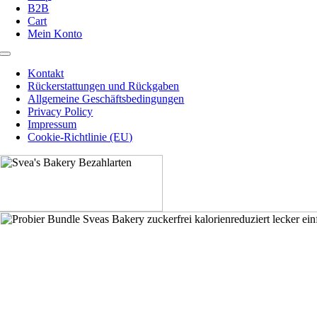
B2B
Cart
Mein Konto
Toggle
Navigation
Kontakt
Rückerstattungen und Rückgaben
Allgemeine Geschäftsbedingungen
Privacy Policy
Impressum
Cookie-Richtlinie (EU)