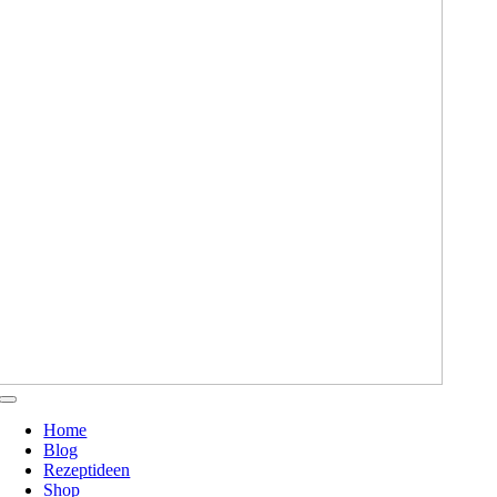
Toggle
Navigation
Home
Blog
Rezeptideen
Shop