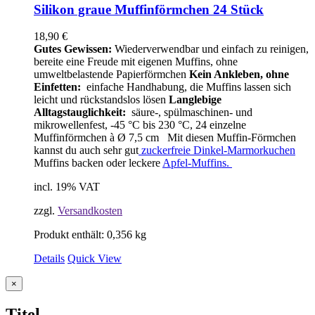
Silikon graue Muffinförmchen 24 Stück
18,90
€
Gutes Gewissen:
Wiederverwendbar und einfach zu reinigen,
bereite eine Freude mit eigenen Muffins, ohne
umweltbelastende Papierförmchen
Kein Ankleben, ohne
Einfetten:
einfache Handhabung, die Muffins lassen sich
leicht und rückstandslos lösen
Langlebige
Alltagstauglichkeit:
säure-, spülmaschinen- und
mikrowellenfest, -45 °C bis 230 °C, 24 einzelne
Muffinförmchen à Ø 7,5 cm Mit diesen Muffin-Förmchen
kannst du auch sehr gut
zuckerfreie Dinkel-Marmorkuchen
Muffins backen oder leckere
Apfel-Muffins.
incl. 19% VAT
zzgl.
Versandkosten
Produkt enthält: 0,356
kg
Details
Quick View
Close
×
product
quick
Titel
view