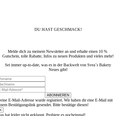
10% Rabatt
Für die Newsletteranmeldung!
DU HAST GESCHMACK!
Newsletter
Melde dich zu meinem Newsletter an und erhalte einen 10 %
Gutschein, tolle Rabatte, Infos zu neuen Produkten und vieles mehr!
Sei immer up-to-date, was es in der Backwelt von Svea´s Bakery
Neues gibt!
ABONNIEREN
eine E-Mail-Adresse wurde registriert. Wir haben dir eine E-Mail mit
inem Bestätigungslink gesendet. Bitte bestätige diesen!
×
as hat leider nicht geklappt. Probiere es nocheinmal!