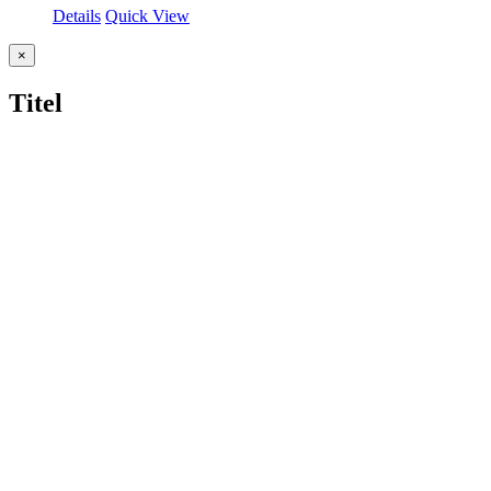
Details
Quick View
Close
×
product
quick
Titel
view