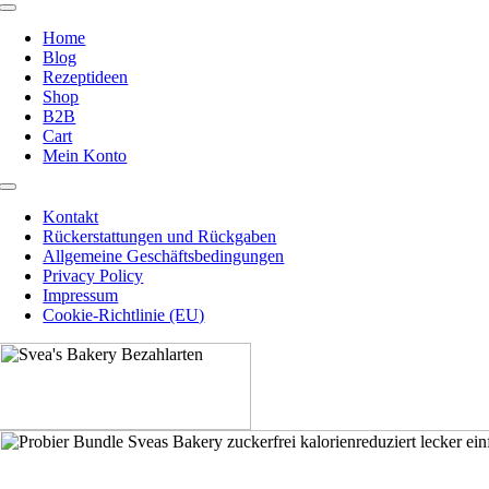
Toggle
Navigation
Home
Blog
Rezeptideen
Shop
B2B
Cart
Mein Konto
Toggle
Navigation
Kontakt
Rückerstattungen und Rückgaben
Allgemeine Geschäftsbedingungen
Privacy Policy
Impressum
Cookie-Richtlinie (EU)