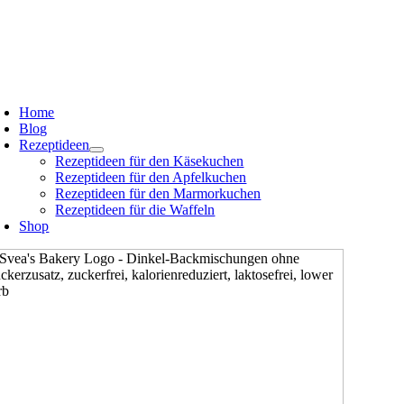
Zum
oggle
avigation
Inhalt
springen
oggle
avigation
Home
Blog
Rezeptideen
Rezeptideen für den Käsekuchen
Rezeptideen für den Apfelkuchen
Rezeptideen für den Marmorkuchen
Rezeptideen für die Waffeln
Shop