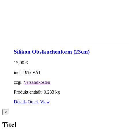
Silikon Obstkuchenform (23cm)
15,90
€
incl. 19% VAT
zzgl.
Versandkosten
Produkt enthält: 0,233
kg
Details
Quick View
Close
×
product
quick
Titel
view