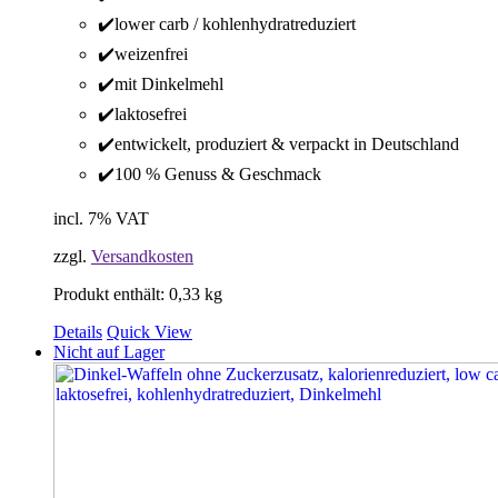
✔️lower carb / kohlenhydratreduziert
✔️weizenfrei
✔️mit Dinkelmehl
✔️laktosefrei
✔️entwickelt, produziert & verpackt in Deutschland
✔️100 % Genuss & Geschmack
incl. 7% VAT
zzgl.
Versandkosten
Produkt enthält: 0,33
kg
Details
Quick View
Nicht auf Lager