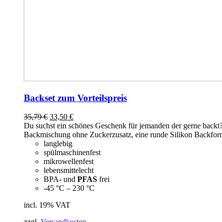
Backset zum Vorteilspreis
35,79
€
33,50
€
Du suchst ein schönes Geschenk für jemanden der gerne backt?
Backmischung ohne Zuckerzusatz, eine runde Silikon Backform
langlebig
spülmaschinenfest
mikrowellenfest
lebensmittelecht
BPA- und
PFAS
frei
-45 °C – 230 °C
incl. 19% VAT
zzgl.
Versandkosten