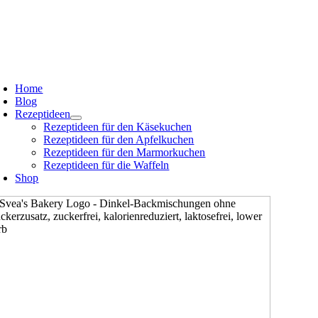
Zum
oggle
avigation
Inhalt
springen
oggle
avigation
Home
Blog
Rezeptideen
Rezeptideen für den Käsekuchen
Rezeptideen für den Apfelkuchen
Rezeptideen für den Marmorkuchen
Rezeptideen für die Waffeln
Shop