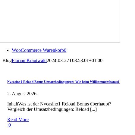
WooCommerce Warenkorb
0
Blog
Florian Krautwald
2024-03-27T08:58:01+01:00
Nvcasino1 Reload Bonus Umsatzbedingungen: Wie beim Willkommensbonus?
2. August 2026
|
InhaltWas ist der Nvcasino1 Reload Bonus überhaupt?
Vergleich der Umsatzbedingungen: Reload [...]
Read More
0