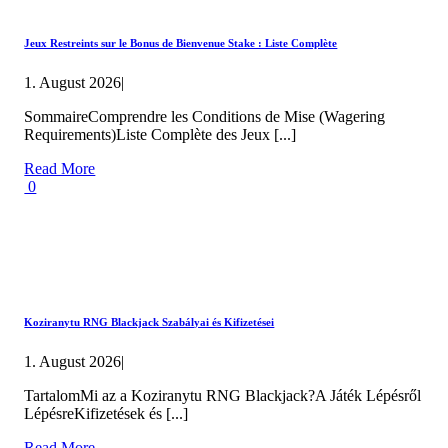
Jeux Restreints sur le Bonus de Bienvenue Stake : Liste Complète
1. August 2026
|
SommaireComprendre les Conditions de Mise (Wagering
Requirements)Liste Complète des Jeux [...]
Read More
0
Koziranytu RNG Blackjack Szabályai és Kifizetései
1. August 2026
|
TartalomMi az a Koziranytu RNG Blackjack?A Játék Lépésről
LépésreKifizetések és [...]
Read More