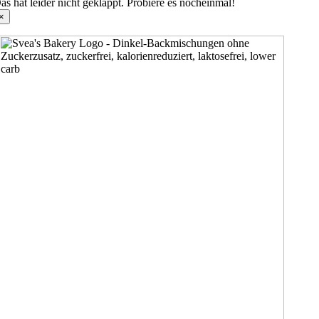
as hat leider nicht geklappt. Probiere es nocheinmal!
×