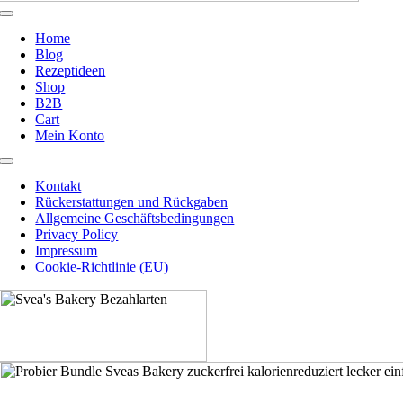
Toggle
Navigation
Home
Blog
Rezeptideen
Shop
B2B
Cart
Mein Konto
Toggle
Navigation
Kontakt
Rückerstattungen und Rückgaben
Allgemeine Geschäftsbedingungen
Privacy Policy
Impressum
Cookie-Richtlinie (EU)