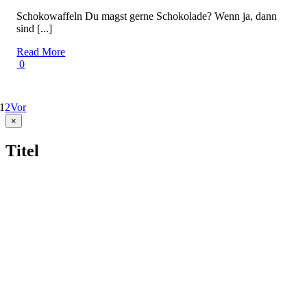
Schokowaffeln Du magst gerne Schokolade? Wenn ja, dann
sind [...]
Read More
0
1
2
Vor
Close
×
product
quick
Titel
view