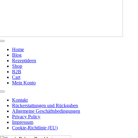
Toggle
Navigation
Home
Blog
Rezeptideen
Shop
B2B
Cart
Mein Konto
Toggle
Navigation
Kontakt
Rückerstattungen und Rückgaben
Allgemeine Geschäftsbedingungen
Privacy Policy
Impressum
Cookie-Richtlinie (EU)