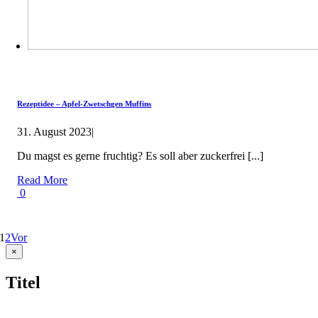
Rezeptidee – Apfel-Zwetschgen Muffins
31. August 2023
|
Du magst es gerne fruchtig? Es soll aber zuckerfrei [...]
Read More
0
1
2
Vor
Close
×
product
quick
Titel
view