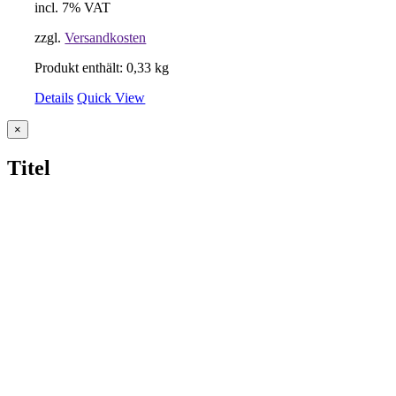
incl. 7% VAT
zzgl.
Versandkosten
Produkt enthält: 0,33
kg
Details
Quick View
Close
×
product
quick
Titel
view