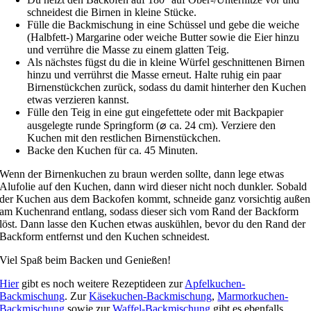
schneidest die Birnen in kleine Stücke.
Fülle die Backmischung in eine Schüssel und gebe die weiche
(Halbfett-) Margarine oder weiche Butter sowie die Eier hi
nzu
und verrühre die Masse zu einem glatten Teig.
Als nächstes fügst du die in kleine Würfel geschnittenen Birnen
hinzu und verrührst die Masse erneut. Halte ruhig ein paar
Birnenstückchen zurück, sodass du damit hinterher den Kuchen
etwas verzieren kannst.
Fülle den Teig in eine gut eingefettete oder mit Backpapier
ausgelegte runde Springform (⌀ ca. 24 cm). Verziere den
Kuchen mit den restlichen Birnenstückchen.
Backe den Kuchen für ca. 45 Minuten.
Wenn der Birnenkuchen zu braun werden sollte, dann lege etwas
Alufolie auf den Kuchen, dann wird dieser nicht noch dunkler.
Sobald
der Kuchen aus dem Backofen kommt, schneide ganz vorsichtig außen
am Kuchenrand entlang, sodass dieser sich vom Rand der Backform
löst. Dann lasse den Kuchen etwas auskühlen, bevor du den Rand der
Backform entfernst und den Kuchen schneidest.
Viel Spaß beim Backen und Genießen!
Hier
gibt es noch weitere Rezeptideen zur
Apfelkuchen-
Backmischung
. Zur
Käsekuchen-Backmischung
,
Marmorkuchen-
Backmischung
sowie zur
Waffel-Backmischung
gibt es ebenfalls