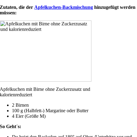
Zutaten, die der
Apfelkuchen-Backmischung
hinzugefügt werden
müssen:
Apfelkuchen mit Birne ohne Zuckerzusatz und
kalorienreduziert
2 Birnen
100 g (Halbfett-) Margarine oder Butter
4 Eier (Größe M)
So Geht´s:
Du heizt den Backofen auf 180° auf Ober-/Unterhitze vor und