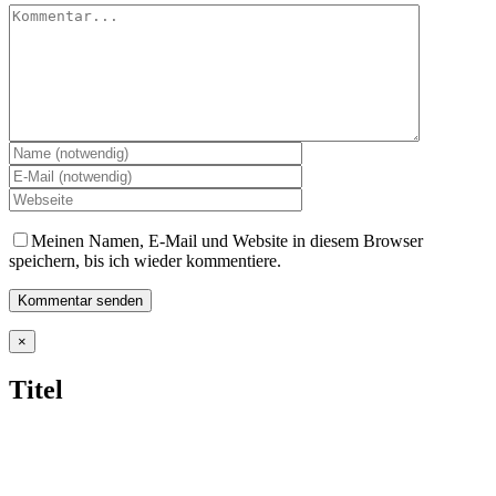
Kommentar
Meinen Namen, E-Mail und Website in diesem Browser
speichern, bis ich wieder kommentiere.
Close
×
product
quick
Titel
view