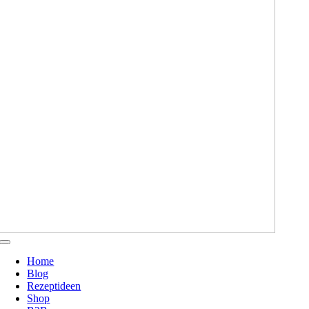
Toggle
Navigation
Home
Blog
Rezeptideen
Shop