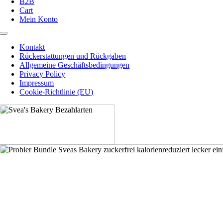
B2B
Cart
Mein Konto
Toggle
Navigation
Kontakt
Rückerstattungen und Rückgaben
Allgemeine Geschäftsbedingungen
Privacy Policy
Impressum
Cookie-Richtlinie (EU)