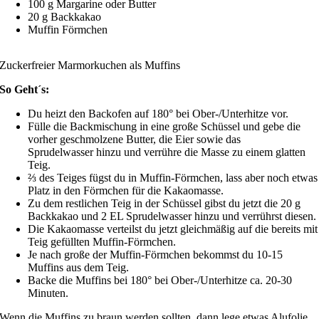
100 g Margarine oder Butter
20 g Backkakao
Muffin Förmchen
Zuckerfreier Marmorkuchen als Muffins
So Geht´s:
Du heizt den Backofen auf 180° bei Ober-/Unterhitze vor.
Fülle die Backmischung in eine große Schüssel und gebe die
vorher geschmolzene Butter, die Eier sowie das
Sprudelwasser
hinzu und verrühre die Masse zu einem glatten
Teig.
⅔ des Teiges fügst du in Muffin-Förmchen, lass aber noch etwas
Platz in den Förmchen für die Kakaomasse.
Zu dem restlichen Teig in der Schüssel gibst du jetzt die 20 g
Backkakao und 2 EL Sprudelwasser hinzu und verrührst diesen.
Die Kakaomasse verteilst du jetzt gleichmäßig auf die bereits mit
Teig gefüllten Muffin-Förmchen.
Je nach große der Muffin-Förmchen bekommst du 10-15
Muffins aus dem Teig.
Backe die Muffins bei 180
° bei Ober-/Unterhitze ca. 20-30
Minuten.
Wenn die Muffins zu braun werden sollten, dann lege etwas Alufolie