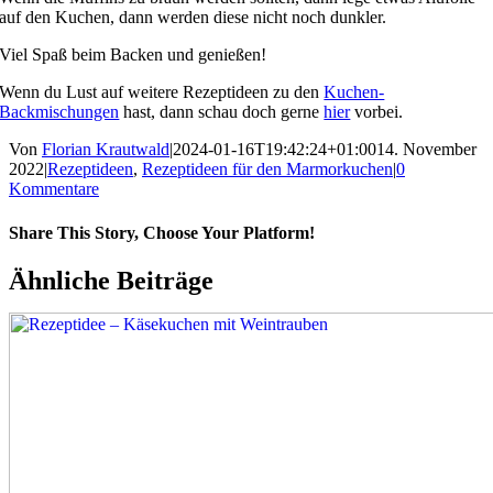
auf den Kuchen, dann werden diese nicht noch dunkler.
Viel Spaß beim Backen und genießen!
Wenn du Lust auf weitere Rezeptideen zu den
Kuchen-
Backmischungen
hast, dann schau doch gerne
hier
vorbei.
Von
Florian Krautwald
|
2024-01-16T19:42:24+01:00
14. November
2022
|
Rezeptideen
,
Rezeptideen für den Marmorkuchen
|
0
Kommentare
Share This Story, Choose Your Platform!
Ähnliche Beiträge