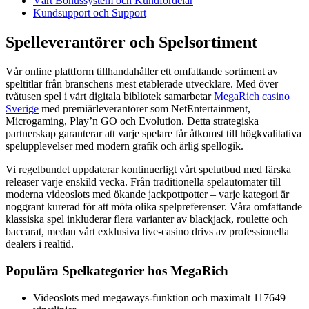
Vårt Bonussystem och Kundfördelar
Kundsupport och Support
Spelleverantörer och Spelsortiment
Vår online plattform tillhandahåller ett omfattande sortiment av
speltitlar från branschens mest etablerade utvecklare. Med över
tvåtusen spel i vårt digitala bibliotek samarbetar
MegaRich casino
Sverige
med premiärleverantörer som NetEntertainment,
Microgaming, Play’n GO och Evolution. Detta strategiska
partnerskap garanterar att varje spelare får åtkomst till högkvalitativa
spelupplevelser med modern grafik och ärlig spellogik.
Vi regelbundet uppdaterar kontinuerligt vårt spelutbud med färska
releaser varje enskild vecka. Från traditionella spelautomater till
moderna videoslots med ökande jackpottpotter – varje kategori är
noggrant kurerad för att möta olika spelpreferenser. Våra omfattande
klassiska spel inkluderar flera varianter av blackjack, roulette och
baccarat, medan vårt exklusiva live-casino drivs av professionella
dealers i realtid.
Populära Spelkategorier hos MegaRich
Videoslots med megaways-funktion och maximalt 117649