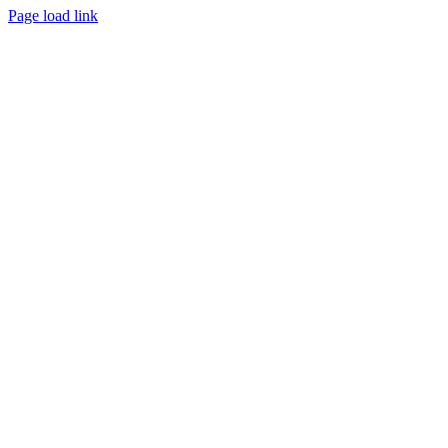
Page load link
Nach
oben