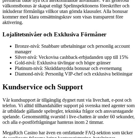
premierar både nya och återkommande användare. Vårt generösa
välkomstbonus är skapat enligt Spelinspektionens föreskrifter och
inkluderar förmånliga villkor utan gömda klausuler. Alla bonusar
kommer med klara omsättningskrav som visas transparent före
aktivering.
Lojalitetsnivåer och Exklusiva Förmåner
Bronze-nivå: Snabbare utbetalningar och personlig account
manager
Silver-nivå: Veckovisa cashback-erbjudanden upp till 15%
Gold-nivå: Exklusiva tävlingar och högre gränser
Platinum-nivå: Skräddarsydda bonusar och evenemang
Diamond-nivå: Personlig VIP-chef och exklusiva belöningar
Kundservice och Support
Vår kundsupport är tillgänglig dygnet runt via livechatt, e-post och
telefon. Vi alltid tillhandahåller support på svenska med agenter som
är utbildade gällande spelregler, tekniska frågor och ansvarstagande
spelande. Genomsnittlig svarstid i live-chatten är under 60 sekunder,
och alla e-postförfrågningar hanteras inom 2 timmar.
MegaRich Casino har även en omfattande FAQ-sektion som täcker