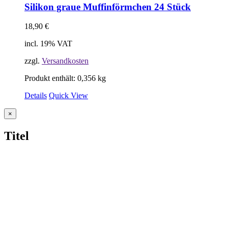
Silikon graue Muffinförmchen 24 Stück
18,90
€
incl. 19% VAT
zzgl.
Versandkosten
Produkt enthält: 0,356
kg
Details
Quick View
Close
×
product
quick
Titel
view