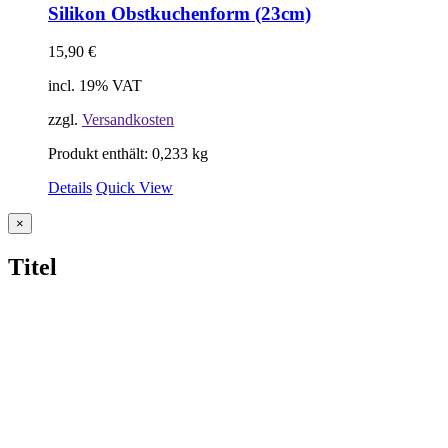
Silikon Obstkuchenform (23cm)
15,90
€
incl. 19% VAT
zzgl.
Versandkosten
Produkt enthält: 0,233
kg
Details
Quick View
Close
×
product
quick
Titel
view