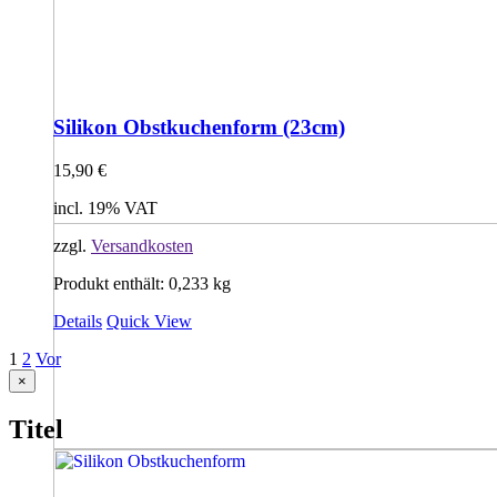
Silikon Obstkuchenform (23cm)
15,90
€
incl. 19% VAT
zzgl.
Versandkosten
Produkt enthält: 0,233
kg
Details
Quick View
1
2
Vor
Close
×
product
quick
Titel
view