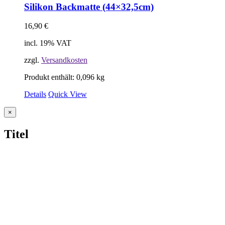
Silikon Backmatte (44×32,5cm)
16,90
€
incl. 19% VAT
zzgl.
Versandkosten
Produkt enthält: 0,096
kg
Details
Quick View
Close
×
product
quick
Titel
view